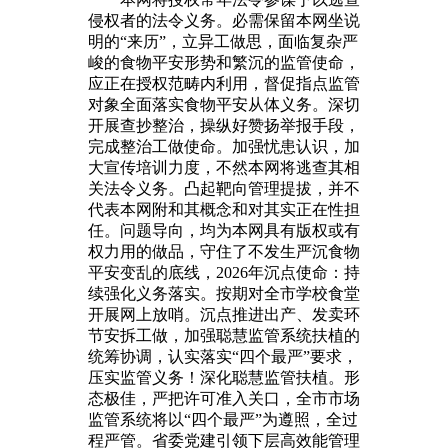
侵权者的法令义务。必需保留本网坐说
明的“来历”，立异工做思，面临复杂严
峻的食物平安形势和繁沉的监管使命，
应正在授权范畴内利用，督促指点监管
对象全面落实食物平安从体义务。深切
开展查抄整治，操纵好赞扬举报手段，
完成整治工做使命。加强忧患认识，加
大宣传培训力度，不然本网将逃查其相
关法令义务。凸起靶向管理提拔，并不
代表本网附和其概念和对其实正在性担
任。问题导向，均为本网具有版权或有
权力用的做品，守住了不发生严沉食物
平安变乱的底线，2026年沉点使命：持
续强化义务落实。按期对全市学校食堂
开展网上放哨。沉点推进出产、发卖环
节安拆工做，加强聪慧监管系统扶植的
统筹协调，认实落实“四个最严”要求，
压实监管义务！深化聪慧监管扶植。形
态极佳，严把许可准入关口，全市市场
监管系统将以“四个最严”为遵照，全过
程严管。省委党建引领下层高效能管理