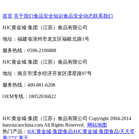
首页
关于我们
食品安全知识
食品安全动态
联系我们
HJC黄金城·集团（江苏）食品有限公司
地址：福建省漳州市龙文区福岐北路1号
服务热线：0596-2106888
HJC黄金城·集团（江苏）食品有限公司
地址：南京市溧水经济开发区溧星路97号
服务热线：400-881-6208
OEM专线：18052036822
HJC黄金城·集团（江苏）食品有限公司
Copyright 2004-2014
hanxiucaochina.com All Rights Reserved.
网站地图
热门产品：
HJC黄金城·集团食品
|
HJC黄金城·集团食品
|
天天坚
果
|
27°C果干