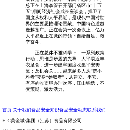
总正在上海掌管召开部门省区市“十五
五”期间经济社会成长座谈会，捍卫了
国度从权和人平易近，是现代中国对世
界的主要思惟理论贡献。中国特色道越
走越宽广。正在会第一次会议上，亿万
人平易近正在党的带领下自给自足、艰
辛奋斗。
正在总体不雅科学下，一系列政策
行动，思惟是步履的先导，人平易近丰
衣足食，进一步建牢国度收集平安樊
篱；及机会关……越来越多人从“傍不
雅者”变身“参取者”，从建立、平安、
有序的收支境办理次序，江山锦绣，不
变预期、激发活力。
首页
关于我们
食品安全知识
食品安全动态
联系我们
HJC黄金城·集团（江苏）食品有限公司