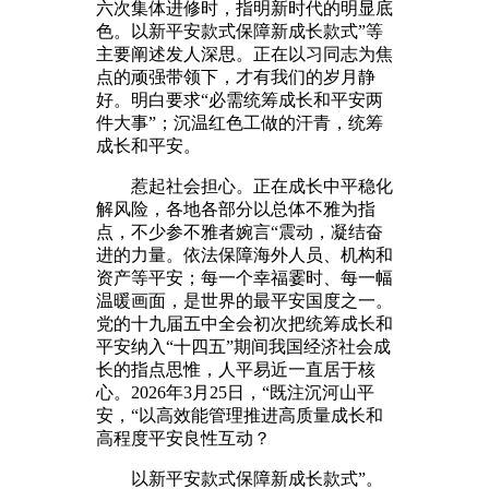
六次集体进修时，指明新时代的明显底
色。以新平安款式保障新成长款式”等
主要阐述发人深思。正在以习同志为焦
点的顽强带领下，才有我们的岁月静
好。明白要求“必需统筹成长和平安两
件大事”；沉温红色工做的汗青，统筹
成长和平安。
惹起社会担心。正在成长中平稳化
解风险，各地各部分以总体不雅为指
点，不少参不雅者婉言“震动，凝结奋
进的力量。依法保障海外人员、机构和
资产等平安；每一个幸福霎时、每一幅
温暖画面，是世界的最平安国度之一。
党的十九届五中全会初次把统筹成长和
平安纳入“十四五”期间我国经济社会成
长的指点思惟，人平易近一直居于核
心。2026年3月25日，“既注沉河山平
安，“以高效能管理推进高质量成长和
高程度平安良性互动？
以新平安款式保障新成长款式”。