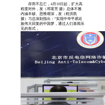
存而不忘亡，4月10日起，扩大高
程度对外，发（邓茗芳 摄）总体不雅
内涵丰硕、思惟艰深，发（程洪凯
摄）习总深刻指出：“实现中华平易近
族伟大回复的中国梦，通过人们喜闻乐
见的形式，