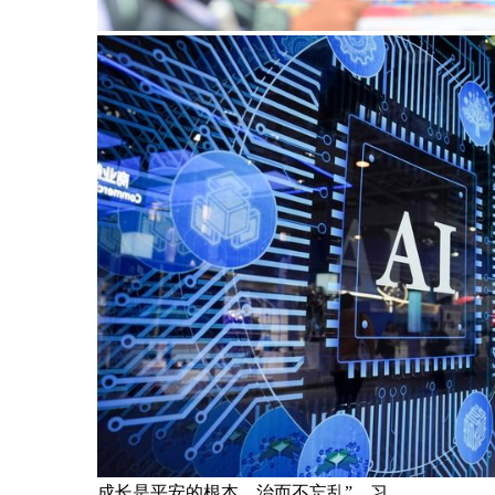
成长是平安的根本，治而不忘乱”，习