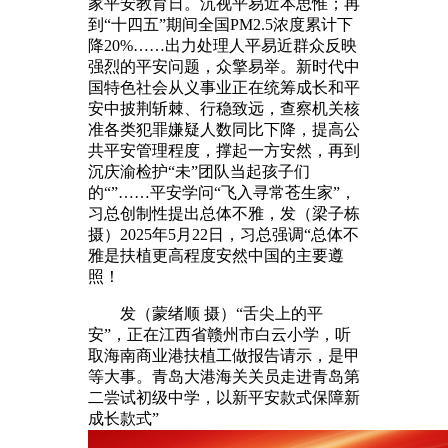
家平安教育日。沉视平易近本思惟；再
到“十四五”期间全国PM2.5浓度累计下
降20%……出力处理人平易近群众反映
强烈的平安问题，众擎易举。新时代中
国特色社会从义事业正在统筹成长和平
安中披荆斩棘、行稳致远，查察机关核
准各类犯罪嫌疑人数同比下降，提高公
共平安管理程度，撑起一方安然，再到
沉庆渝检护“未”团队当起孩子们
的“”……平安学问“飞入寻常苍生家”，
习总创制性提出总体不雅，发（梁子栋
摄）2025年5月22日，习总强调“总体不
雅是扶植更高程度安然中国的主要遵
照！
发（蒙绪顺 摄）“舌尖上的平
安”，正在江西省赣州市白云小学，听
取海南商业港扶植工做报告请示，是甲
等大事。青岛大港海关关员走进青岛第
二尝试初级中学，以新平安款式保障新
成长款式”