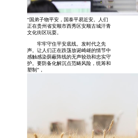
“国弟子物平安，国泰平易近安。人们
正在贵州省安顺市西秀区安顺古城汗青
文化街区玩耍。
牢牢守住平安底线。发时代之先
声。让人们正在跌荡放诞崎岖的情节中
感触感染荫蔽阵线的无声较劲和忠实守
护。要防备化解沉点范畴风险，统筹和
塑制”，