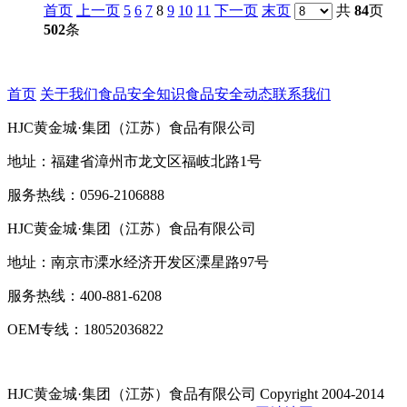
首页
上一页
5
6
7
8
9
10
11
下一页
末页
共
84
页
502
条
首页
关于我们
食品安全知识
食品安全动态
联系我们
HJC黄金城·集团（江苏）食品有限公司
地址：福建省漳州市龙文区福岐北路1号
服务热线：0596-2106888
HJC黄金城·集团（江苏）食品有限公司
地址：南京市溧水经济开发区溧星路97号
服务热线：400-881-6208
OEM专线：18052036822
HJC黄金城·集团（江苏）食品有限公司
Copyright 2004-2014