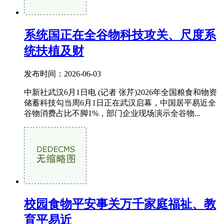
系统国正在全谷物科技攻关、尺度系
统扶植及财
发布时间：2026-06-03
中新社武汉6月1日电 (记者 张芹)2026年全国粮食和物资
储蓄科技勾当周6月1日正在武汉启幕，中国居平易近全
谷物消费占比不脚1%，部门企业现场演示全谷物...
校园食物平安事关万千家庭福祉、教
育平易近