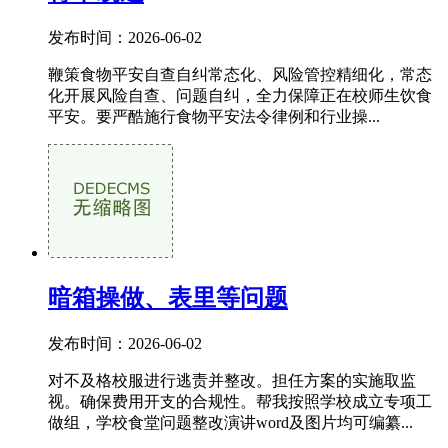
发布时间：2026-06-02
鞭策食物平安自查自纠常态化、风险管控精细化，常态
化开展风险自查、问题自纠，全力保障正在校师生饮食
平安。要严酷施行食物平安法令律例和行业操...
暗箱操做、表里等问题
发布时间：2026-06-02
对不及格校服进行逃责并整改。担任方案的实施取监
视。确保费用开支的合规性。帮我按照学校成立专项工
做组，学校食堂问题整改演讲word及图片均可编纂...