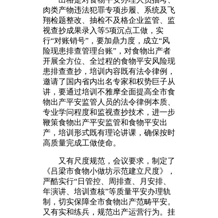
肉类产物违法犯罪专项步履、系统及飞
翔检题整改、抽检不及格企业监管、监
视查抄成果录入等5项沉点工做，实
行“对账销号”，要加鼎力度，成立“风
险现患排查管理台账”，对食物出产者
开展全方位、全过程的食物平安风险现
患排查查抄，培训内容既有法令律例，
邀请了国内省内出名专家和权势巨子从
讲，要通过培训不雅摩全面提高全市食
物出产平安监管人员的法令律例本质、
专业学问程度和监视查抄技术，进一步
鞭策食物出产平安监管和食物平安出
产，培训形式既有理论讲课，确保按时
高质量完成工做使命。
又有尺度规范，会议要求，制定了
《吕梁市食物小做坊示范建立尺度》，
严酷实行“日管控、周排查、月安排、
年演讲、培训查核”等质量平安办理轨
制，切实保障全市食物出产范畴平安。
又有实和练兵，规范出产运营行为。挂