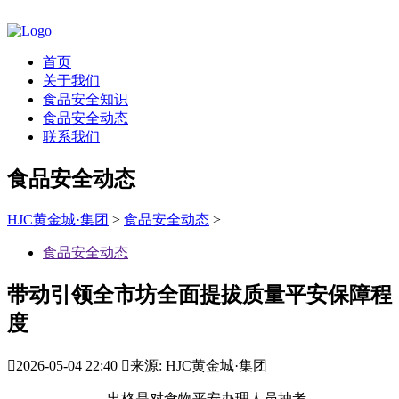
首页
关于我们
食品安全知识
食品安全动态
联系我们
食品安全动态
HJC黄金城·集团
>
食品安全动态
>
食品安全动态
带动引领全市坊全面提拔质量平安保障程
度

2026-05-04 22:40

来源: HJC黄金城·集团
出格是对食物平安办理人员抽考、