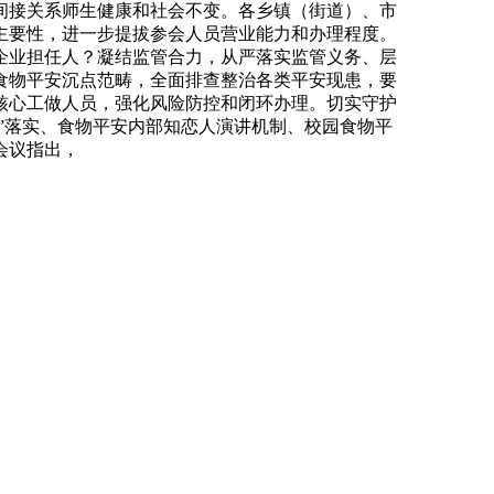
间接关系师生健康和社会不变。各乡镇（街道）、市
主要性，进一步提拔参会人员营业能力和办理程度。
企业担任人？凝结监管合力，从严落实监管义务、层
食物平安沉点范畴，全面排查整治各类平安现患，要
核心工做人员，强化风险防控和闭环办理。切实守护
”落实、食物平安内部知恋人演讲机制、校园食物平
会议指出，