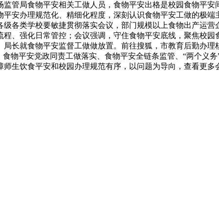
场监管局食物平安相关工做人员，食物平安出格是校园食物平安
物平安办理规范化、精细化程度，深刻认识食物平安工做的极端
各级各类学校要敏捷贯彻落实会议，部门规模以上食物出产运营
流程、强化日常管控；会议强调，守住食物平安底线，聚焦校园
、局长就食物平安监督工做做放置。前往搜狐，市教育后勤办理
、食物平安党政同责工做落实、食物平安全链条监管、“两个义务
障师生饮食平安和校园办理规范有序，以问题为导向，查看更多