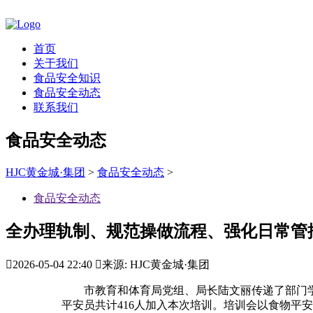
首页
关于我们
食品安全知识
食品安全动态
联系我们
食品安全动态
HJC黄金城·集团
>
食品安全动态
>
食品安全动态
全办理轨制、规范操做流程、强化日常管

2026-05-04 22:40

来源: HJC黄金城·集团
市教育和体育局党组、局长陆文丽传递了部门学
平安员共计416人加入本次培训。培训会以食物