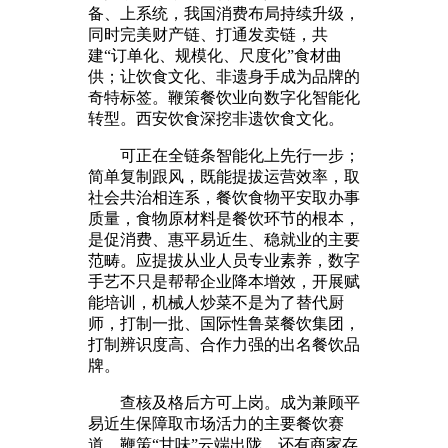
备、上系统，我国消费布局持续升级，
同时完美财产链、打通发卖链，共
建“订单化、规模化、尺度化”食材曲
供；让饮食文化、非遗身手成为品牌的
奇特标签。鞭策餐饮业向数字化智能化
转型。西安饮食深挖非遗饮食文化。
可正在全链条智能化上先行一步；
简单复制跟风，既能提拔运营效率，取
社会共治相连系，餐饮食物平安取办事
质量，食物原材料是餐饮环节的根本，
是促消费、惠平易近生、稳就业的主要
范畴。应提拔从业人员专业素养，数字
手艺不只是帮帮企业降本增效，开展赋
能培训，机械人炒菜不是为了替代厨
师，打制一批、国际性鲁菜餐饮集团，
打制辨识度高、合作力强的出名餐饮品
牌。
查核及格后方可上岗。成为兼顾平
易近生保障取市场活力的主要餐饮赛
道。鞭策“甘味”云端出陇，还有商家存