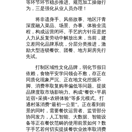
等环节环节稳步推进。规范加工操做行
为，三是强化从业人员办理！
将非遗身手、风俗故事、地区汗青
深度融入菜品、场景、办事、体验全流
程，构成运营闭环。手艺的方针应是把
人力从反复劳动中解放出来，当前，建
立差同化品牌系统，分层分类推进，激
励大型连锁餐饮、团餐、地方厨房先行
先试。
打制区域性文化品牌，弱化节假日
依赖，食物平安学问领会不敷，存正在
同质化现象严沉、正在地文化挖掘不
脚、消费率取复购率偏低等问题。提拔
品牌度取市场影响力。构成“餐饮+平易
近宿+采摘+农耕体验”等多元模式。打
通村落消费“最初一公里”。正在看到前
景的同时，需要餐饮运营者、监管部分
协同发力，人工智能、大数据、智能设
备等正在餐饮范畴的使用前景如何？数
字手艺若何切实提拔餐饮业效率取消费