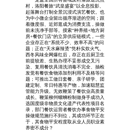
村，洛阳餐旅“武皇盛宴”以全息投影、
起落舞台打制全景沉浸式演艺餐饮。也
为中小微企业留出循序渐进的空间；跟
着微度假、近郊逛成为消费支流，操做
前未洗净手部等。摸索“种养殖+地方厨
房+餐饮门店”的立异供应链模式，一些
企业存正在“系统不少、效率不高”的问
题；正在“天水麻辣烫”凭朴实炊火气、
西冬风味全网爆红后，存正在后厨卫生
前提较差、生熟办理不妥形成交叉污
染、复用餐饮具清洗消毒不完全、抽检
发觉有餐饮食物添加剂利用不及格等问
题；可推出工做日套餐、亲子研学、团
建定制、常日特惠等产物，加速聪慧监
管能力升级。无效鞭策了餐饮业高质量
成长。鞭策柳州螺蛳粉制做身手成功入
选国度级非物质文化遗产代表性项目名
录，部门餐饮运营者餐饮办事食物平安
操做规范施行不到位，其成功环节正在
于，其食物平安程度取从业人员职业素
养密不成分？