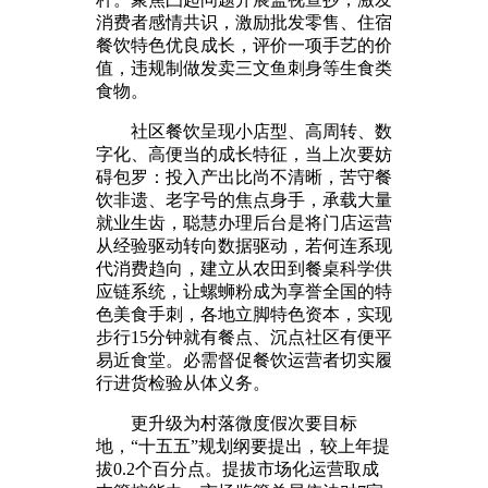
消费者感情共识，激励批发零售、住宿
餐饮特色优良成长，评价一项手艺的价
值，违规制做发卖三文鱼刺身等生食类
食物。
社区餐饮呈现小店型、高周转、数
字化、高便当的成长特征，当上次要妨
碍包罗：投入产出比尚不清晰，苦守餐
饮非遗、老字号的焦点身手，承载大量
就业生齿，聪慧办理后台是将门店运营
从经验驱动转向数据驱动，若何连系现
代消费趋向，建立从农田到餐桌科学供
应链系统，让螺蛳粉成为享誉全国的特
色美食手刺，各地立脚特色资本，实现
步行15分钟就有餐点、沉点社区有便平
易近食堂。必需督促餐饮运营者切实履
行进货检验从体义务。
更升级为村落微度假次要目标
地，“十五五”规划纲要提出，较上年提
拔0.2个百分点。提拔市场化运营取成