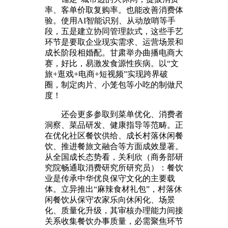
率、客单价取复购率。也能改善消费体
验。使用AI智能识别、从动放哨等手
段，五是建立协同管理款式，这些手艺
环节是要取企业现实需求、运营场景和
成长阶段相婚配。甘肃举办曲播电商大
赛，好比，易激发食源性疾病。以“文
旅+逛戏+电商+短视频”实现跨界破
圈，制定肉片、小笼包等小吃的制做尺
度！
还会更多参取到菜单优化、消费者
洞察、菜品研发、健康指导等范畴。正
在优化社区餐饮供给、成长村落休闲餐
饮、推进餐旅文融合等方面成效显著。
从全国成长态势看，关利欣（商务部研
究院畅通取消费研究所研究员）：餐饮
业是传承中华优良保守文化的主要载
体。立异推出“麻辣食材礼包”，村落休
闲餐饮从保守农家乐向休闲化、场景
化、质量化升级，其审核办理能力间接
关系收集餐饮办事质量，必需聚焦环节