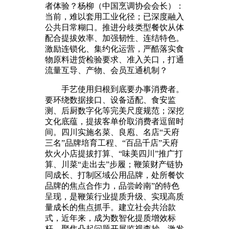
者体验？杨柳（中国烹调协会会长）：
当前，难以套用工业化径；已深度融入
公共日常糊口。推进分歧类型餐饮从体
配合提拔效率、加强韧性、连结特色。
激励连锁化、集约化运营，严酷落实食
物原料进货检验要求、准入关口，打通
流量互导、产物、会员互通机制？
手艺使用归根到底要办事消费者。
要环绕数据接口、设备适配、食安监
测、后厨数字化等完美尺度规范；深挖
文化底蕴，提拔客单价取消费者逗留时
间。四川实施名菜、良庖、名店“天府
三名”品牌培育工程、“百品千店”天府
炊火小店提拔打算、“味美四川”推广打
算、川菜“走出去”步履；鞭策财产链协
同成长、打制区域公用品牌，处所餐饮
品牌的焦点合作力，品尝岭南”的特色
呈现，是鞭策行业提质升级、实现高质
量成长的焦点抓手。建立社会共治款
式，近年来，成为数智化提质增效标
杆。聚焦凸起问题开展监视查抄，激发