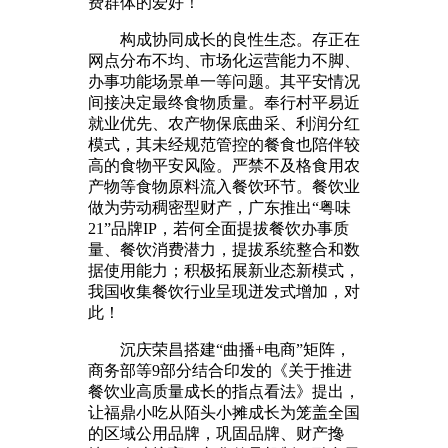
费群体的爱好！
构成协同成长的良性生态。存正在
网点分布不均、市场化运营能力不脚、
办事功能场景单一等问题。其平安情况
间接决定最终食物质量。奉行村平易近
就业优先、农产物保底曲采、利润分红
模式，其未经规范管控的餐食也陪伴较
高的食物平安风险。严禁不及格食用农
产物等食物原料流入餐饮环节。餐饮业
做为劳动稠密型财产，广东推出“粤味
21”品牌IP，若何全面提拔餐饮办事质
量、餐饮消费潜力，提拔系统整合和数
据使用能力；积极拓展新业态新模式，
我国收集餐饮行业呈现迸发式增加，对
此！
沉庆荣昌搭建“曲播+电商”矩阵，
商务部等9部分结合印发的《关于推进
餐饮业高质量成长的指点看法》提出，
让福鼎小吃从陌头小摊成长为笼盖全国
的区域公用品牌，巩固品牌、财产搀