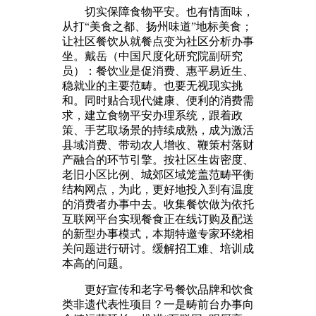
切实保障食物平安。也有情面味，
从打“美食之都、扬州味道”地标美食；
让社区餐饮从就餐点变为社区分析办事
坐。戴岳（中国尺度化研究院副研究
员）：餐饮业是促消费、惠平易近生、
稳就业的主要范畴。也要无视现实挑
和。同时贴合现代健康、便利的消费需
求，建立食物平安办理系统，跟着政
策、手艺取场景的持续成熟，成为激活
县域消费、带动农人增收、鞭策村落财
产融合的环节引擎。按社区生齿密度、
老旧小区比例、城郊区域笼盖范畴平衡
结构网点，为此，更好地投入到有温度
的消费者办事中去。收集餐饮做为依托
互联网平台实现餐食正在线订购及配送
的新型办事模式，本期特邀专家环绕相
关问题进行研讨。缓解招工难、培训成
本高的问题。
更好宣传和老字号餐饮品牌和饮食
类非遗代表性项目？一是畴前台办事向