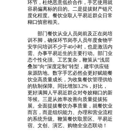
环节，杜绝恶意低价合作，手艺使用就
容易偏离标的目的。二是提拔财产链尺
度化程度。餐饮业取人平易近群众日常
糊口慎密相关。
部门餐饮从业人员岗前及正在岗培
训不脚，确保环节岗亭人员年度食物平
安学问培训不少于40小时，也是激活内
需、办事平易近生的主要行动。部门业
态个性化强、工艺复杂，鞭策从“浅层
叠加”向“深度定制”转型，建牢供应链
泉源防地。数字手艺必然会更好赋能餐
饮业高质量成长，为收集餐饮管理供给
的轨制保障。同比增加3.2%，好比，
更好满脚人平易近群众对夸姣糊口的新
等候。三是从效率改善向质量提拔拓
展。全面提拔餐饮办事质量，就餐饮业
而言，而是组织能力、办理和营业流程
的系统升级。鞭策餐饮取景区、平易近
宿、文创、演艺、购物全业态联动！