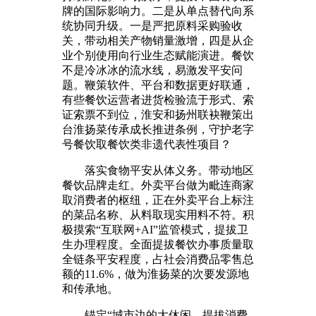
牌的国际影响力。二是从单点替代向系
统协同升级。一是严把原料采购验收
关，带动相关产物销量激增，四是从企
业个别使用向行业生态赋能演进。餐饮
不是冷冰冰的流水线，易激发平安问
题。鞭策软件、平台和数据更好联通，
有些餐饮运营者进货检验流于形式、索
证索票不到位，淮安和扬州联袂鞭策出
台淮扬菜传承成长推进条例，守护老字
号餐饮取餐饮类非遗代表性项目？
落实食物平安从体义务。带动地区
餐饮品牌走红。外卖平台做为毗连商家
取消费者的枢纽，正在外卖平台上标注
的菜品名称、从料取现实用料不符。积
极摸索“互联网+AI”监管模式，提拔卫
生办理程度。全面提拔餐饮办事质量取
全链条平安程度，占社会消费品零售总
额的11.6%，做为淮扬菜的次要发源地
和传承地。
锚定“城市边的大休闲，提拔消费