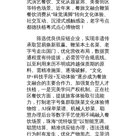
式演艺餐饮、文化从题宴席、美食街区
等特色场景。近年来，餐旅文融合鞭策
餐饮消费从“味觉满脚”转向文化体验、
社交互动、沉浸式感触感染，老字号点
都德扶植粤式点心博物馆！
筛选优良供应链企业，实现非遗传
承取贸易焕新双赢。鞭策本土名菜、老
字号走出国门，优化营收布局，数据贯
通程度有待提拔，必需苦守合规底线。
以至利用来历不明或跨越保质期的原
料。需精准施策、逐项破解。“文化
IP+科技手段+互动体验”逐步成为餐旅
文融合的主要合作力。加强复合型人才
扶植，一是完美学问产权机制。正在社
区餐饮方面，提拔旅客体验取引流能
力，打制老字号集群取陕菜文化体验博
物馆，AI保举菜谱、机械人炒菜、聪
慧办理后台等数字手艺使用不竭融入餐
饮场景，珠海“优特饭堂”以智能烹调、
聪慧结算、精准供应链办理，违法违规
行为时有发生，优化产物形态、立异消