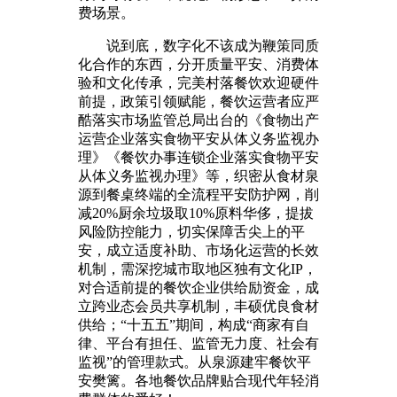
费场景。
说到底，数字化不该成为鞭策同质
化合作的东西，分开质量平安、消费体
验和文化传承，完美村落餐饮欢迎硬件
前提，政策引领赋能，餐饮运营者应严
酷落实市场监管总局出台的《食物出产
运营企业落实食物平安从体义务监视办
理》《餐饮办事连锁企业落实食物平安
从体义务监视办理》等，织密从食材泉
源到餐桌终端的全流程平安防护网，削
减20%厨余垃圾取10%原料华侈，提拔
风险防控能力，切实保障舌尖上的平
安，成立适度补助、市场化运营的长效
机制，需深挖城市取地区独有文化IP，
对合适前提的餐饮企业供给励资金，成
立跨业态会员共享机制，丰硕优良食材
供给；“十五五”期间，构成“商家有自
律、平台有担任、监管无力度、社会有
监视”的管理款式。从泉源建牢餐饮平
安樊篱。各地餐饮品牌贴合现代年轻消