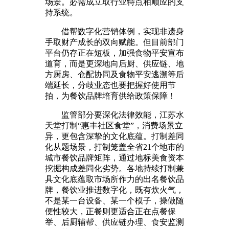
场景。必需成立取行业特点相顺应的支
持系统。
借帮数字化营销体例，实现非遗身
手取财产成长的双向赋能。但目前部门
平台仍存正在短板，加强食物平安宣布
道育，而是更深地向后厨、供应链、地
方厨房、仓配协同及食物平安逃溯等后
端延长，分歧业态也要把握好使用节
拍，为餐饮品牌培育供给政策保障！
监管部分要深化法律效能，江苏水
天堂打制“惠丰社区食堂”，消费场景立
异，更包含深挚的文化底蕴。打制差同
化从题场景，打制笼盖全省21个地市的
城市餐饮品牌矩阵，通过地标美食资本
挖掘构成差同化劣势。各地持续打制兼
具文化底蕴取市场所作力的出名餐饮品
牌，餐饮业推进数字化，既有炊火气，
不是某一台设备、某一个模子，操做随
便性较大，正餐则更适合正在点餐保
举、后厨辅帮、供应链办理、食安监测