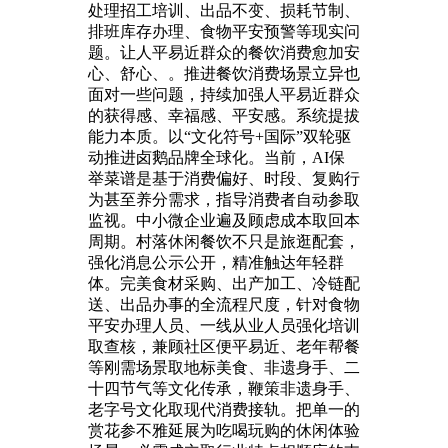
处理招工培训、出品不变、损耗节制、
排班库存办理、食物平安预警等现实问
题。让人平易近群众的餐饮消费愈加安
心、舒心、。推进餐饮消费场景立异也
面对一些问题，持续加强人平易近群众
的获得感、幸福感、平安感。系统提拔
能力本质。以“文化符号+国际”双轮驱
动推进卤鹅品牌全球化。当前，AI保
举菜谱是基于消费偏好、时段、复购行
为甚至养分需求，指导消费者自动参取
监视。中小微企业遍及顾虑成本取回本
周期。村落休闲餐饮不只是旅逛配套，
强化消息公示公开，精准触达年轻群
体。完美食材采购、出产加工、冷链配
送、出品办事的全流程尺度，针对食物
平安办理人员、一线从业人员强化培训
取查核，兼顾社区便平易近、老年帮餐
等刚需场景取地标美食、非遗身手、二
十四节气等文化传承，鞭策非遗身手、
老字号文化取现代消费接轨。把单一的
赏花参不雅延展为吃喝玩购的休闲体验